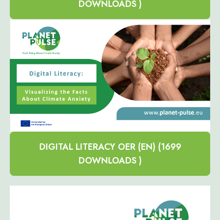
DOWNLOADS )
DIGITAL LITERACY OER (EN) (1699
DOWNLOADS )